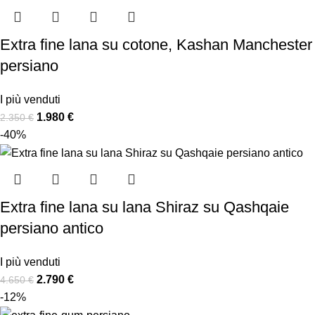
Extra fine lana su cotone, Kashan Manchester
persiano
I più venduti
1.980
€
2.350
€
-40%
Extra fine lana su lana Shiraz su Qashqaie
persiano antico
I più venduti
2.790
€
4.650
€
-12%