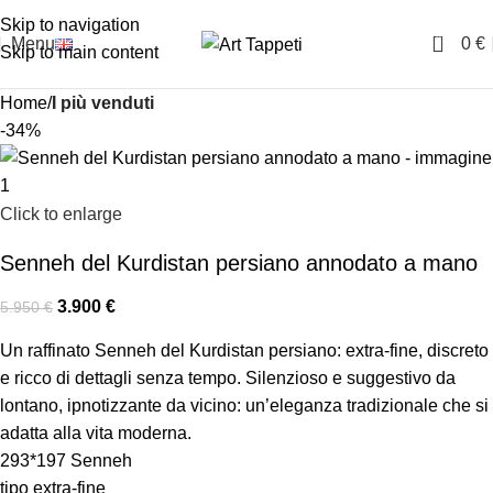
Skip to navigation
0
Menu
0
€
Skip to main content
Home
I più venduti
-34%
Click to enlarge
Senneh del Kurdistan persiano annodato a mano
3.900
€
5.950
€
Un raffinato Senneh del Kurdistan persiano: extra-fine, discreto
e ricco di dettagli senza tempo. Silenzioso e suggestivo da
lontano, ipnotizzante da vicino: un’eleganza tradizionale che si
adatta alla vita moderna.
293*197 Senneh
tipo extra-fine