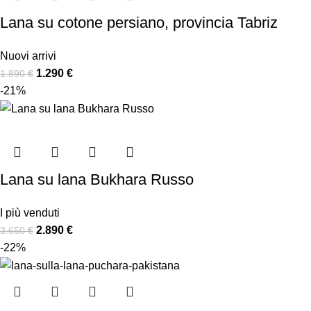
Lana su cotone persiano, provincia Tabriz
Nuovi arrivi
1.290
€
1.890
€
-21%
Lana su lana Bukhara Russo
I più venduti
2.890
€
3.650
€
-22%