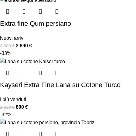
Extra fine Qum persiano
Nuovi arrivi
2.890
€
3.300
€
-33%
Kayseri Extra Fine Lana su Cotone Turco
I più venduti
890
€
1.330
€
-32%