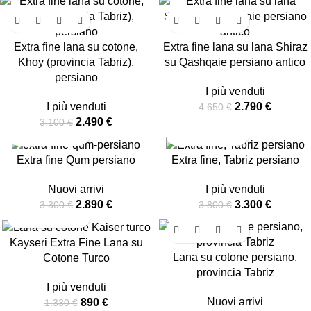
-20%
-40%
Extra fine lana su cotone,
Extra fine lana su lana Shiraz
Khoy (provincia Tabriz),
su Qashqaie persiano antico
persiano
I più venduti
I più venduti
2.790
€
4.650
€
2.490
€
3.100
€
-12%
-13%
Extra fine Qum persiano
Extra fine, Tabriz persiano
Nuovi arrivi
I più venduti
2.890
€
3.300
€
3.300
€
3.800
€
-33%
-32%
Kayseri Extra Fine Lana su
Lana su cotone persiano,
Cotone Turco
provincia Tabriz
I più venduti
Nuovi arrivi
890
€
1.330
€