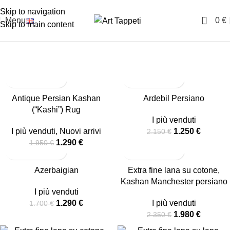
Skip to navigation
0
Menu
0
€
Skip to main content
In Vendita
Home
In Vendita
-34%
-42%
Antique Persian Kashan
Ardebil Persiano
(“Kashi”) Rug
TRADITIONAL
I più venduti
I più venduti
,
Nuovi arrivi
1.250
€
2.150
€
1.290
€
1.950
€
-24%
-16%
Azerbaigian
Extra fine lana su cotone,
Kashan Manchester persiano
I più venduti
1.290
€
I più venduti
1.700
€
1.980
€
2.350
€