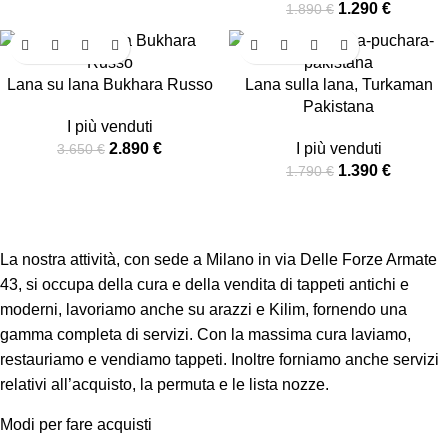
1.290
€
1.890
€
-21%
-22%
Lana su lana Bukhara Russo
Lana sulla lana, Turkaman
Pakistana
I più venduti
2.890
€
I più venduti
3.650
€
1.390
€
1.790
€
La nostra attività, con sede a Milano in via Delle Forze Armate
43, si occupa della cura e della vendita di tappeti antichi e
moderni, lavoriamo anche su arazzi e Kilim, fornendo una
gamma completa di servizi. Con la massima cura laviamo,
restauriamo e vendiamo tappeti. Inoltre forniamo anche servizi
relativi all’acquisto, la permuta e le lista nozze.
Modi per fare acquisti