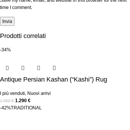
Save my name, email, and website in this browser for the next
time I comment.
Prodotti correlati
-34%
Antique Persian Kashan (“Kashi”) Rug
I più venduti
,
Nuovi arrivi
1.290
€
1.950
€
-42%
TRADITIONAL