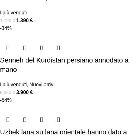
I più venduti
1.390
€
1.790
€
-34%
Senneh del Kurdistan persiano annodato a
mano
I più venduti
,
Nuovi arrivi
3.900
€
5.950
€
-54%
Uzbek lana su lana orientale hanno dato a