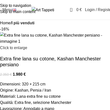
Skip to navigation
0
Menu
0
€
Login / Regist
Skip to main content
Home
I più venduti
-16%
Click to enlarge
Extra fine lana su cotone, Kashan Manchester
persiano
1.980
€
2.350
€
Dimensioni: 320 × 215 cm
Origine: Kashan, Persia / Iran
Materiali: Lana extra fine su cotone
Qualità: Extra fine, selezione Manchester
Lavorazione: Annodato a mano